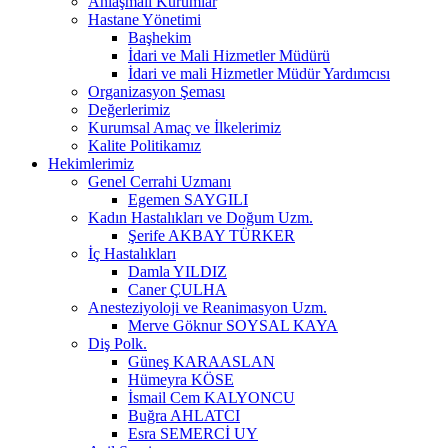
Anlaşmalı Kurumlar
Hastane Yönetimi
Başhekim
İdari ve Mali Hizmetler Müdürü
İdari ve mali Hizmetler Müdür Yardımcısı
Organizasyon Şeması
Değerlerimiz
Kurumsal Amaç ve İlkelerimiz
Kalite Politikamız
Hekimlerimiz
Genel Cerrahi Uzmanı
Egemen SAYGILI
Kadın Hastalıkları ve Doğum Uzm.
Şerife AKBAY TÜRKER
İç Hastalıkları
Damla YILDIZ
Caner ÇULHA
Anesteziyoloji ve Reanimasyon Uzm.
Merve Göknur SOYSAL KAYA
Diş Polk.
Güneş KARAASLAN
Hümeyra KÖSE
İsmail Cem KALYONCU
Buğra AHLATCI
Esra SEMERCİ UY