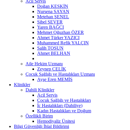
Acil Servis
Doğan KESKİN
Nursena SAYAN
Metehan ŞENEL
Sibel SEVER
Yaren BAĞCI
Mehmet Oğuzhan ÖZER
Ahmet Türker YAZICI
Muhammed Refik YALÇIN
Salih TOSUN
Ahmet BELHAN
Aile Hekim Uzmanı
Zeynep ÇELİK
Çocuk Sağlığı ve Hastalıkları Uzmanı
Ayşe Eren MEMİŞ
Klinikler
Dahili Klinikler
Acil Servis
Çocuk Sağlığı ve Hastalıkları
İç Hastalıkları (Dahiliye)
Kadın Hastalıkları ve Doğum
Özellikli Birim
Hemodiyaliz Ünitesi
Bilgi Güvenliği İhlal Bildirimi