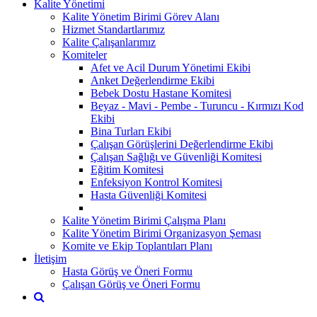
Kalite Yönetimi
Kalite Yönetim Birimi Görev Alanı
Hizmet Standartlarımız
Kalite Çalışanlarımız
Komiteler
Afet ve Acil Durum Yönetimi Ekibi
Anket Değerlendirme Ekibi
Bebek Dostu Hastane Komitesi
Beyaz - Mavi - Pembe - Turuncu - Kırmızı Kod
Ekibi
Bina Turları Ekibi
Çalışan Görüşlerini Değerlendirme Ekibi
Çalışan Sağlığı ve Güvenliği Komitesi
Eğitim Komitesi
Enfeksiyon Kontrol Komitesi
Hasta Güvenliği Komitesi
Kalite Yönetim Birimi Çalışma Planı
Kalite Yönetim Birimi Organizasyon Şeması
Komite ve Ekip Toplantıları Planı
İletişim
Hasta Görüş ve Öneri Formu
Çalışan Görüş ve Öneri Formu