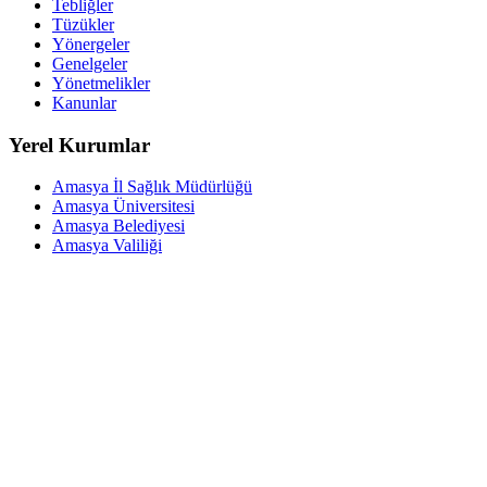
Tebliğler
Tüzükler
Yönergeler
Genelgeler
Yönetmelikler
Kanunlar
Yerel Kurumlar
Amasya İl Sağlık Müdürlüğü
Amasya Üniversitesi
Amasya Belediyesi
Amasya Valiliği