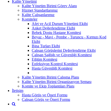
Kalite Yönetimi
Kalite Yönetim Birimi Görev Alanı
Hizmet Standartlarımız
Kalite Çalışanlarımız
Komiteler
Afet ve Acil Durum Yönetimi Ekibi
Anket Değerlendirme Ekibi
Bebek Dostu Hastane Komitesi
Beyaz - Mavi - Pembe - Turuncu - Kırmızı Kod
Ekibi
Bina Turları Ekibi
Çalışan Görüşlerini Değerlendirme Ekibi
Çalışan Sağlığı ve Güvenliği Komitesi
Eğitim Komitesi
Enfeksiyon Kontrol Komitesi
Hasta Güvenliği Komitesi
Kalite Yönetim Birimi Çalışma Planı
Kalite Yönetim Birimi Organizasyon Şeması
Komite ve Ekip Toplantıları Planı
İletişim
Hasta Görüş ve Öneri Formu
Çalışan Görüş ve Öneri Formu