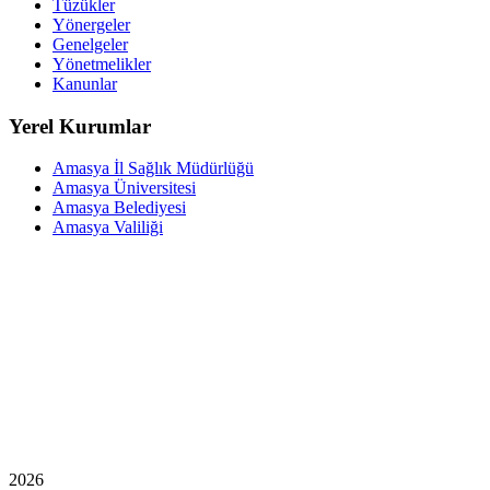
Tüzükler
Yönergeler
Genelgeler
Yönetmelikler
Kanunlar
Yerel Kurumlar
Amasya İl Sağlık Müdürlüğü
Amasya Üniversitesi
Amasya Belediyesi
Amasya Valiliği
2026