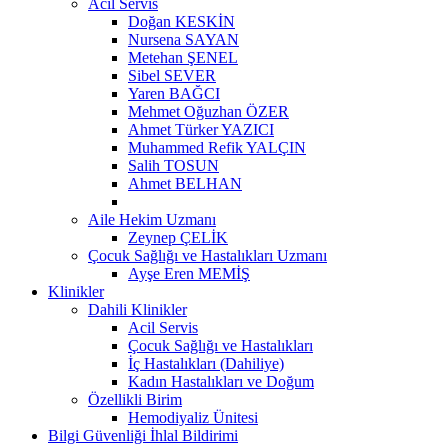
Acil Servis
Doğan KESKİN
Nursena SAYAN
Metehan ŞENEL
Sibel SEVER
Yaren BAĞCI
Mehmet Oğuzhan ÖZER
Ahmet Türker YAZICI
Muhammed Refik YALÇIN
Salih TOSUN
Ahmet BELHAN
Aile Hekim Uzmanı
Zeynep ÇELİK
Çocuk Sağlığı ve Hastalıkları Uzmanı
Ayşe Eren MEMİŞ
Klinikler
Dahili Klinikler
Acil Servis
Çocuk Sağlığı ve Hastalıkları
İç Hastalıkları (Dahiliye)
Kadın Hastalıkları ve Doğum
Özellikli Birim
Hemodiyaliz Ünitesi
Bilgi Güvenliği İhlal Bildirimi