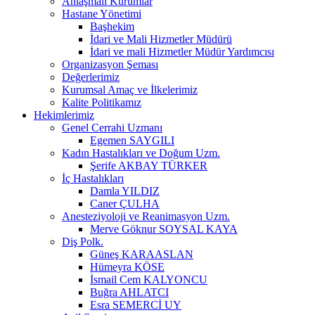
Anlaşmalı Kurumlar
Hastane Yönetimi
Başhekim
İdari ve Mali Hizmetler Müdürü
İdari ve mali Hizmetler Müdür Yardımcısı
Organizasyon Şeması
Değerlerimiz
Kurumsal Amaç ve İlkelerimiz
Kalite Politikamız
Hekimlerimiz
Genel Cerrahi Uzmanı
Egemen SAYGILI
Kadın Hastalıkları ve Doğum Uzm.
Şerife AKBAY TÜRKER
İç Hastalıkları
Damla YILDIZ
Caner ÇULHA
Anesteziyoloji ve Reanimasyon Uzm.
Merve Göknur SOYSAL KAYA
Diş Polk.
Güneş KARAASLAN
Hümeyra KÖSE
İsmail Cem KALYONCU
Buğra AHLATCI
Esra SEMERCİ UY