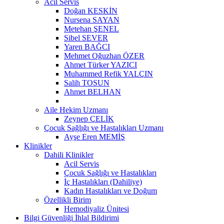
Acil Servis
Doğan KESKİN
Nursena SAYAN
Metehan ŞENEL
Sibel SEVER
Yaren BAĞCI
Mehmet Oğuzhan ÖZER
Ahmet Türker YAZICI
Muhammed Refik YALÇIN
Salih TOSUN
Ahmet BELHAN
Aile Hekim Uzmanı
Zeynep ÇELİK
Çocuk Sağlığı ve Hastalıkları Uzmanı
Ayşe Eren MEMİŞ
Klinikler
Dahili Klinikler
Acil Servis
Çocuk Sağlığı ve Hastalıkları
İç Hastalıkları (Dahiliye)
Kadın Hastalıkları ve Doğum
Özellikli Birim
Hemodiyaliz Ünitesi
Bilgi Güvenliği İhlal Bildirimi