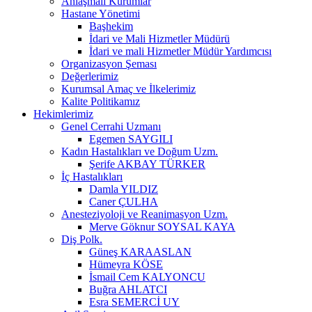
Anlaşmalı Kurumlar
Hastane Yönetimi
Başhekim
İdari ve Mali Hizmetler Müdürü
İdari ve mali Hizmetler Müdür Yardımcısı
Organizasyon Şeması
Değerlerimiz
Kurumsal Amaç ve İlkelerimiz
Kalite Politikamız
Hekimlerimiz
Genel Cerrahi Uzmanı
Egemen SAYGILI
Kadın Hastalıkları ve Doğum Uzm.
Şerife AKBAY TÜRKER
İç Hastalıkları
Damla YILDIZ
Caner ÇULHA
Anesteziyoloji ve Reanimasyon Uzm.
Merve Göknur SOYSAL KAYA
Diş Polk.
Güneş KARAASLAN
Hümeyra KÖSE
İsmail Cem KALYONCU
Buğra AHLATCI
Esra SEMERCİ UY