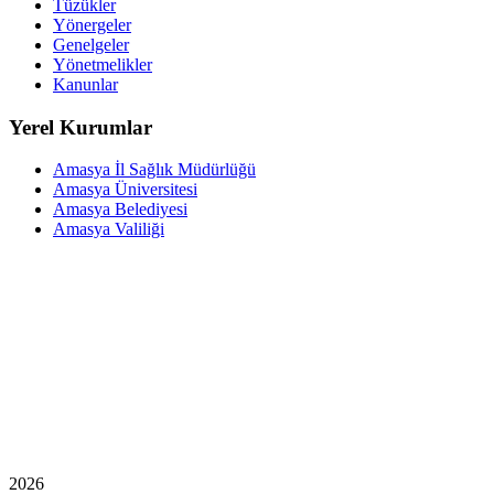
Tüzükler
Yönergeler
Genelgeler
Yönetmelikler
Kanunlar
Yerel Kurumlar
Amasya İl Sağlık Müdürlüğü
Amasya Üniversitesi
Amasya Belediyesi
Amasya Valiliği
2026