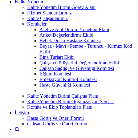
Kalite Yönetimi
Kalite Yönetim Birimi Görev Alanı
Hizmet Standartlarımız
Kalite Çalışanlarımız
Komiteler
Afet ve Acil Durum Yönetimi Ekibi
Anket Değerlendirme Ekibi
Bebek Dostu Hastane Komitesi
Beyaz - Mavi - Pembe - Turuncu - Kırmızı Kod
Ekibi
Bina Turları Ekibi
Çalışan Görüşlerini Değerlendirme Ekibi
Çalışan Sağlığı ve Güvenliği Komitesi
Eğitim Komitesi
Enfeksiyon Kontrol Komitesi
Hasta Güvenliği Komitesi
Kalite Yönetim Birimi Çalışma Planı
Kalite Yönetim Birimi Organizasyon Şeması
Komite ve Ekip Toplantıları Planı
İletişim
Hasta Görüş ve Öneri Formu
Çalışan Görüş ve Öneri Formu