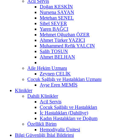
Acil Servis
Doğan KESKİN
Nursena SAYAN
Metehan ŞENEL
Sibel SEVER
Yaren BAĞCI
Mehmet Oğuzhan ÖZER
Ahmet Türker YAZICI
Muhammed Refik YALÇIN
Salih TOSUN
Ahmet BELHAN
Aile Hekim Uzmanı
Zeynep ÇELİK
Çocuk Sağlığı ve Hastalıkları Uzmanı
Ayşe Eren MEMİŞ
Klinikler
Dahili Klinikler
Acil Servis
Çocuk Sağlığı ve Hastalıkları
İç Hastalıkları (Dahiliye)
Kadın Hastalıkları ve Doğum
Özellikli Birim
Hemodiyaliz Ünitesi
Bilgi Güvenliği İhlal Bildirimi