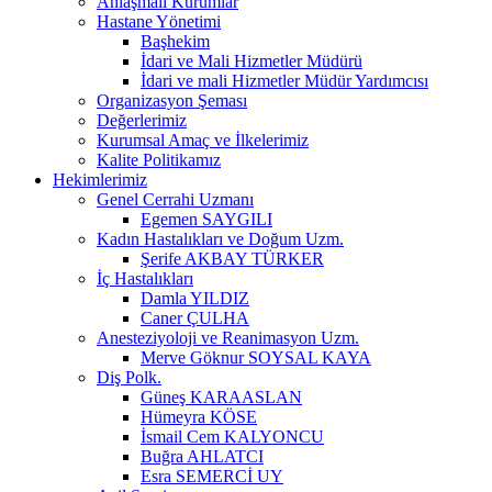
Anlaşmalı Kurumlar
Hastane Yönetimi
Başhekim
İdari ve Mali Hizmetler Müdürü
İdari ve mali Hizmetler Müdür Yardımcısı
Organizasyon Şeması
Değerlerimiz
Kurumsal Amaç ve İlkelerimiz
Kalite Politikamız
Hekimlerimiz
Genel Cerrahi Uzmanı
Egemen SAYGILI
Kadın Hastalıkları ve Doğum Uzm.
Şerife AKBAY TÜRKER
İç Hastalıkları
Damla YILDIZ
Caner ÇULHA
Anesteziyoloji ve Reanimasyon Uzm.
Merve Göknur SOYSAL KAYA
Diş Polk.
Güneş KARAASLAN
Hümeyra KÖSE
İsmail Cem KALYONCU
Buğra AHLATCI
Esra SEMERCİ UY