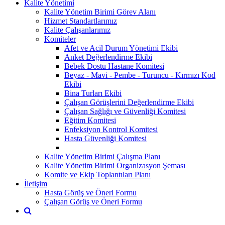
Kalite Yönetimi
Kalite Yönetim Birimi Görev Alanı
Hizmet Standartlarımız
Kalite Çalışanlarımız
Komiteler
Afet ve Acil Durum Yönetimi Ekibi
Anket Değerlendirme Ekibi
Bebek Dostu Hastane Komitesi
Beyaz - Mavi - Pembe - Turuncu - Kırmızı Kod
Ekibi
Bina Turları Ekibi
Çalışan Görüşlerini Değerlendirme Ekibi
Çalışan Sağlığı ve Güvenliği Komitesi
Eğitim Komitesi
Enfeksiyon Kontrol Komitesi
Hasta Güvenliği Komitesi
Kalite Yönetim Birimi Çalışma Planı
Kalite Yönetim Birimi Organizasyon Şeması
Komite ve Ekip Toplantıları Planı
İletişim
Hasta Görüş ve Öneri Formu
Çalışan Görüş ve Öneri Formu